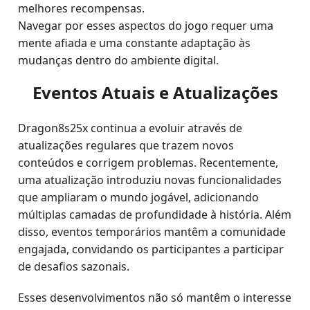
melhores recompensas.
Navegar por esses aspectos do jogo requer uma
mente afiada e uma constante adaptação às
mudanças dentro do ambiente digital.
Eventos Atuais e Atualizações
Dragon8s25x continua a evoluir através de
atualizações regulares que trazem novos
conteúdos e corrigem problemas. Recentemente,
uma atualização introduziu novas funcionalidades
que ampliaram o mundo jogável, adicionando
múltiplas camadas de profundidade à história. Além
disso, eventos temporários mantêm a comunidade
engajada, convidando os participantes a participar
de desafios sazonais.
Esses desenvolvimentos não só mantêm o interesse