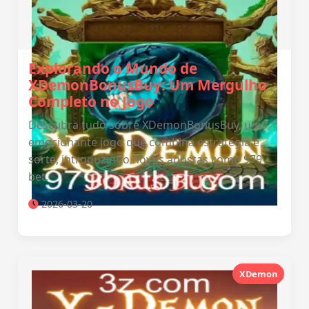
Explorando o Mundo de
XDemonBonusBuy: Um Mergulho
Completo no Jogo
Descubra tudo sobre XDemonBonusBuy, um
emocionante jogo que combina estratégia e
sorte, introduzindo novos apostas como 979
bet.
2026-03-20
XDemon