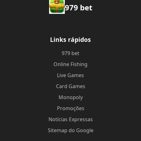
979 bet
Links rápidos
979 bet
Online Fishing
Live Games
Card Games
Monopoly
Promoções
Notícias Expressas
Sitemap do Google