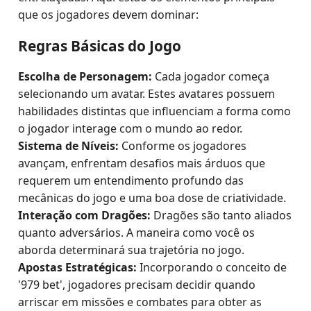
que os jogadores devem dominar:
Regras Básicas do Jogo
Escolha de Personagem:
Cada jogador começa
selecionando um avatar. Estes avatares possuem
habilidades distintas que influenciam a forma como
o jogador interage com o mundo ao redor.
Sistema de Níveis:
Conforme os jogadores
avançam, enfrentam desafios mais árduos que
requerem um entendimento profundo das
mecânicas do jogo e uma boa dose de criatividade.
Interação com Dragões:
Dragões são tanto aliados
quanto adversários. A maneira como você os
aborda determinará sua trajetória no jogo.
Apostas Estratégicas:
Incorporando o conceito de
'979 bet', jogadores precisam decidir quando
arriscar em missões e combates para obter as