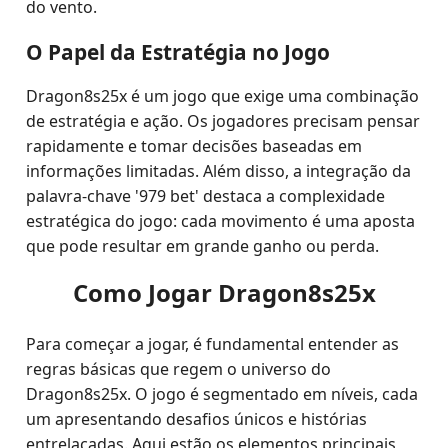
do vento.
O Papel da Estratégia no Jogo
Dragon8s25x é um jogo que exige uma combinação
de estratégia e ação. Os jogadores precisam pensar
rapidamente e tomar decisões baseadas em
informações limitadas. Além disso, a integração da
palavra-chave '979 bet' destaca a complexidade
estratégica do jogo: cada movimento é uma aposta
que pode resultar em grande ganho ou perda.
Como Jogar Dragon8s25x
Para começar a jogar, é fundamental entender as
regras básicas que regem o universo do
Dragon8s25x. O jogo é segmentado em níveis, cada
um apresentando desafios únicos e histórias
entrelaçadas. Aqui estão os elementos principais