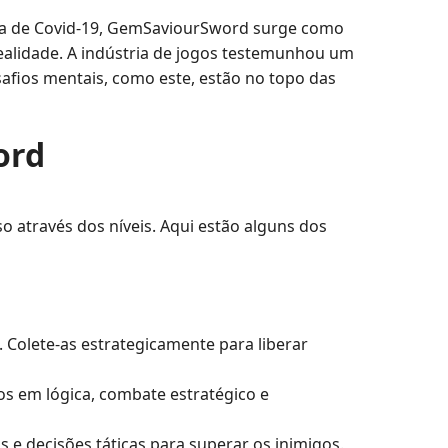
mia de Covid-19, GemSaviourSword surge como
lidade. A indústria de jogos testemunhou um
afios mentais, como este, estão no topo das
ord
através dos níveis. Aqui estão alguns dos
Colete-as estrategicamente para liberar
s em lógica, combate estratégico e
 e decisões táticas para superar os inimigos.