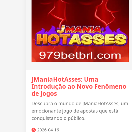
JManiaHotAsses: Uma
Introdução ao Novo Fenômeno
de Jogos
Descubra o mundo de JManiaHotAsses, um
emocionante jogo de apostas que está
conquistando o público.
2026-04-16