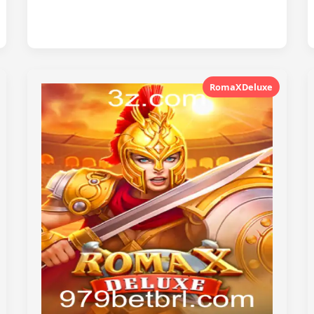
RomaXDeluxe