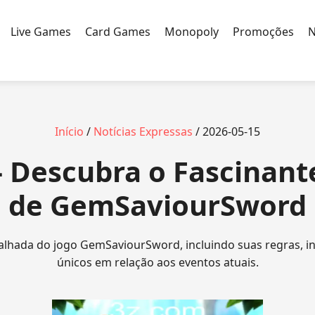
Live Games
Card Games
Monopoly
Promoções
N
Início
/
Notícias Expressas
/ 2026-05-15
 - Descubra o Fascinan
de GemSaviourSword
lhada do jogo GemSaviourSword, incluindo suas regras, i
únicos em relação aos eventos atuais.