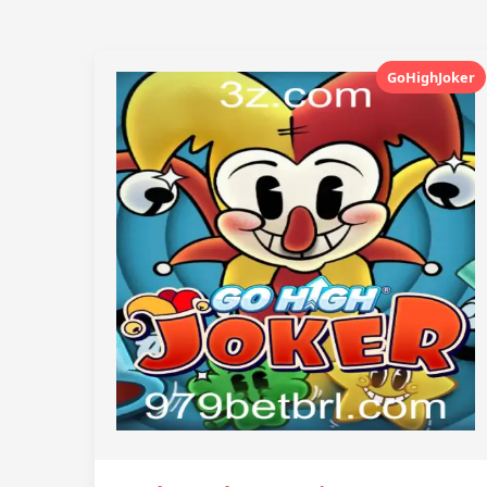
GoHighJoker