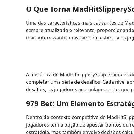
O Que Torna MadHitSlipperyS
Uma das características mais cativantes de Ma
sempre atualizado e relevante, proporcionand
mais interessante, mas também estimula os jo
A mecânica de MadHitSlipperySoap é simples d
completar uma série de desafios. Cada nível ap
desafios, os jogadores acumulam pontos que po
979 Bet: Um Elemento Estraté
Dentro do contexto competitivo de MadHitSlipp
jogadores têm a opção de apostar pontos ou re
estratégia, mas também envolve decisões calc