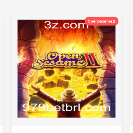
OpenSesameII