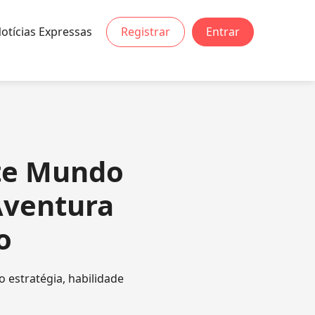
otícias Expressas
Registrar
Entrar
nte Mundo
Aventura
o
estratégia, habilidade