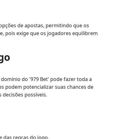
 opções de apostas, permitindo que os
e, pois exige que os jogadores equilibrem
go
domínio do '979 Bet' pode fazer toda a
es podem potencializar suas chances de
 decisões possíveis.
e das regras do jogo.