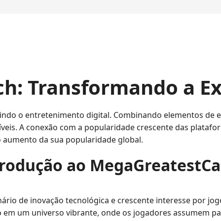
h: Transformando a Ex
ndo o entretenimento digital. Combinando elementos de est
níveis. A conexão com a popularidade crescente das plataf
 o aumento da sua popularidade global.
trodução ao MegaGreatestCa
io de inovação tecnológica e crescente interesse por jog
do em um universo vibrante, onde os jogadores assumem p