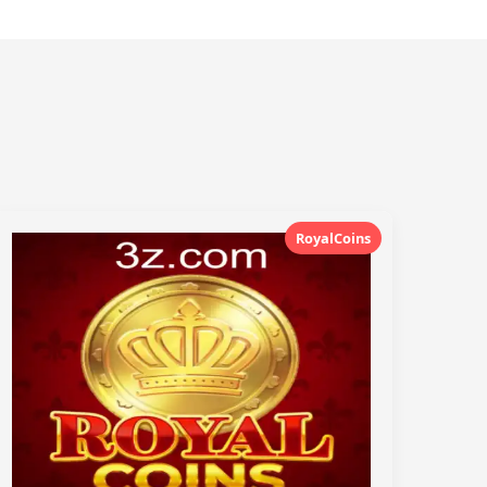
RoyalCoins