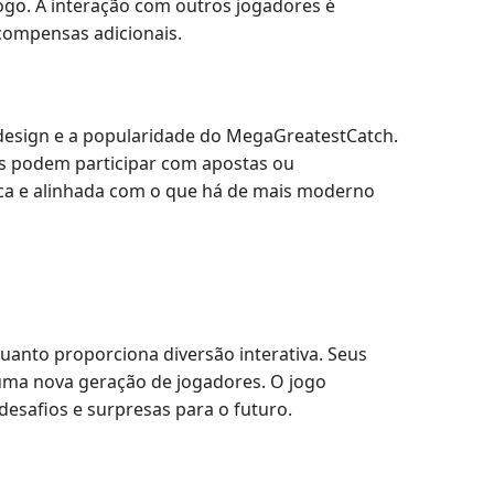
ogo. A interação com outros jogadores é
compensas adicionais.
 design e a popularidade do MegaGreatestCatch.
es podem participar com apostas ou
sca e alinhada com o que há de mais moderno
anto proporciona diversão interativa. Seus
uma nova geração de jogadores. O jogo
esafios e surpresas para o futuro.