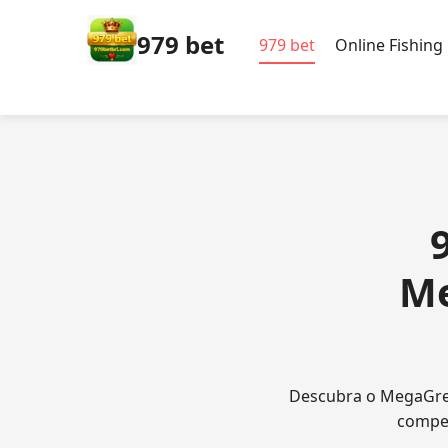
979 bet
979 bet
Online Fishing
Me
Descubra o MegaGrea
compet