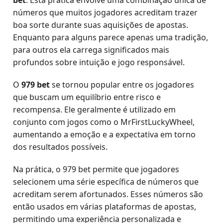
bet
. Esta prática envolve uma combinação única de
números que muitos jogadores acreditam trazer
boa sorte durante suas aquisições de apostas.
Enquanto para alguns parece apenas uma tradição,
para outros ela carrega significados mais
profundos sobre intuição e jogo responsável.
O
979 bet
se tornou popular entre os jogadores
que buscam um equilíbrio entre risco e
recompensa. Ele geralmente é utilizado em
conjunto com jogos como o MrFirstLuckyWheel,
aumentando a emoção e a expectativa em torno
dos resultados possíveis.
Na prática, o 979 bet permite que jogadores
selecionem uma série específica de números que
acreditam serem afortunados. Esses números são
então usados em várias plataformas de apostas,
permitindo uma experiência personalizada e