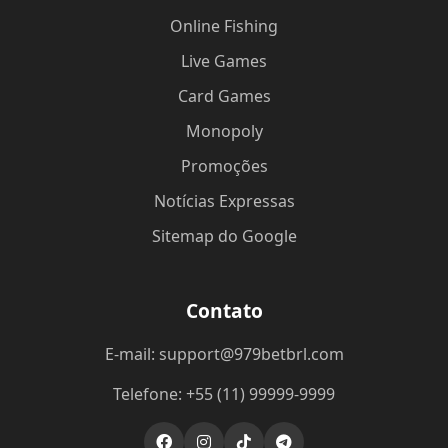
Online Fishing
Live Games
Card Games
Monopoly
Promoções
Notícias Expressas
Sitemap do Google
Contato
E-mail: support@979betbrl.com
Telefone: +55 (11) 99999-9999