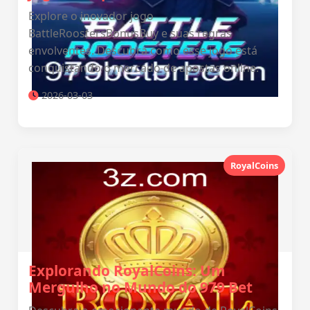
Explore o inovador jogo
BattleRoostersBonusBuy e suas regras
envolventes. Descubra como esse jogo está
conquistando o mercado de apostas online.
2026-03-03
RoyalCoins
Explorando RoyalCoins: Um
Mergulho no Mundo do 979 Bet