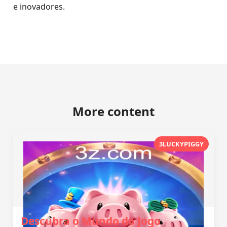
e inovadores.
More content
3LUCKYPIGGY
Descubra o Mundo do Jogo