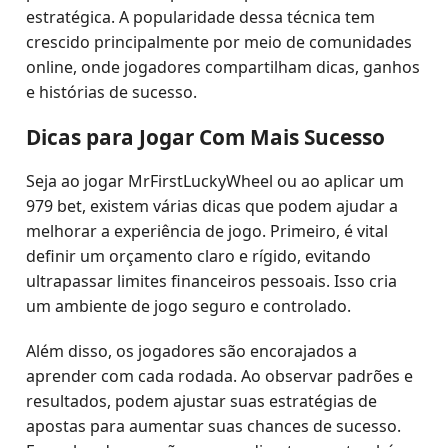
estratégica. A popularidade dessa técnica tem
crescido principalmente por meio de comunidades
online, onde jogadores compartilham dicas, ganhos
e histórias de sucesso.
Dicas para Jogar Com Mais Sucesso
Seja ao jogar MrFirstLuckyWheel ou ao aplicar um
979 bet, existem várias dicas que podem ajudar a
melhorar a experiência de jogo. Primeiro, é vital
definir um orçamento claro e rígido, evitando
ultrapassar limites financeiros pessoais. Isso cria
um ambiente de jogo seguro e controlado.
Além disso, os jogadores são encorajados a
aprender com cada rodada. Ao observar padrões e
resultados, podem ajustar suas estratégias de
apostas para aumentar suas chances de sucesso.