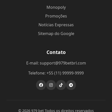
Monopoly
Promoções
Notícias Expressas
Sitemap do Google
Contato
E-mail: support@979betbrl.com
Telefone: +55 (11) 99999-9999
© 2026 979 bet Todos os direitos reservados