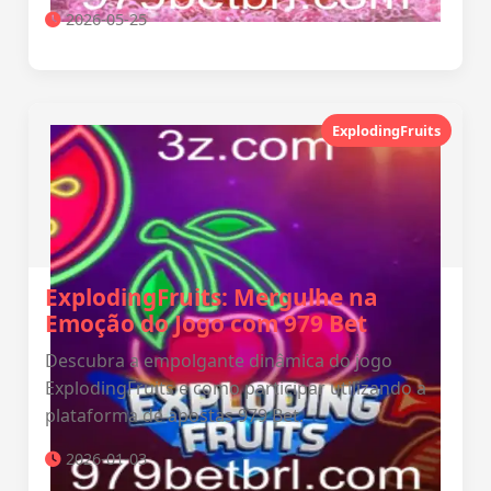
2026-05-25
ExplodingFruits
ExplodingFruits: Mergulhe na
Emoção do Jogo com 979 Bet
Descubra a empolgante dinâmica do jogo
ExplodingFruits e como participar utilizando a
plataforma de apostas 979 Bet.
2026-01-03