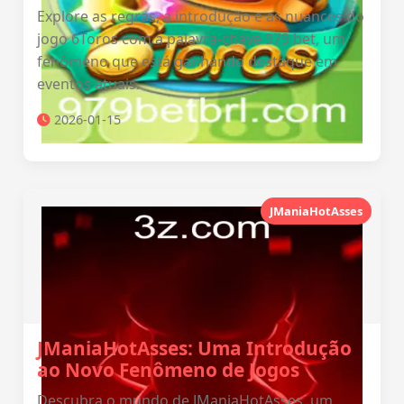
Explore as regras, a introdução e as nuances do
jogo 6Toros com a palavra-chave 979 bet, um
fenômeno que está ganhando destaque em
eventos atuais.
2026-01-15
JManiaHotAsses
JManiaHotAsses: Uma Introdução
ao Novo Fenômeno de Jogos
Descubra o mundo de JManiaHotAsses, um