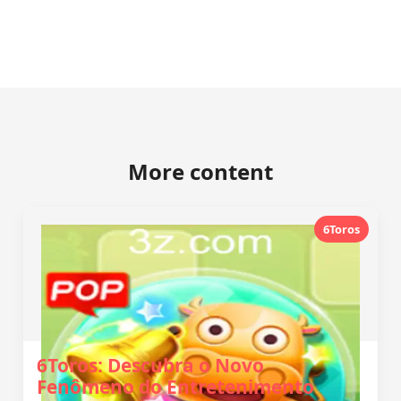
More content
6Toros
6Toros: Descubra o Novo
Fenômeno do Entretenimento