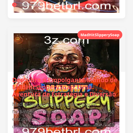
2026-04-03
MadHitSlipperySoap
Descubra o Empolgante Mundo de
MadHitSlipperySoap: Uma
Aventura de Estratégia e Diversão
MadHitSlipperySoap é o mais recente
fenômeno no mundo dos jogos, combinando
estratégia, habilidade e eventos atuais para
uma experiência única.