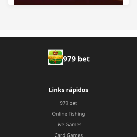
979 bet
Links rápidos
979 bet
Online Fishing
Live Games
Card Games