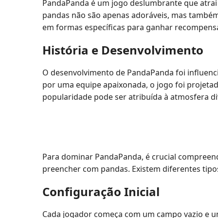
PandaPanda é um jogo deslumbrante que atrai
pandas não são apenas adoráveis, mas também 
em formas específicas para ganhar recompensa
História e Desenvolvimento
O desenvolvimento de PandaPanda foi influencia
por uma equipe apaixonada, o jogo foi projeta
popularidade pode ser atribuída à atmosfera di
Para dominar PandaPanda, é crucial compreende
preencher com pandas. Existem diferentes tip
Configuração Inicial
Cada jogador começa com um campo vazio e um c