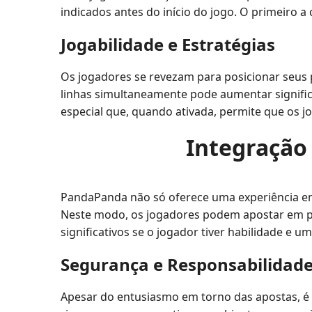
indicados antes do início do jogo. O primeiro
Jogabilidade e Estratégias
Os jogadores se revezam para posicionar seus p
linhas simultaneamente pode aumentar signific
especial que, quando ativada, permite que os 
Integração
PandaPanda não só oferece uma experiência em
Neste modo, os jogadores podem apostar em pa
significativos se o jogador tiver habilidade e u
Segurança e Responsabilidad
Apesar do entusiasmo em torno das apostas, é