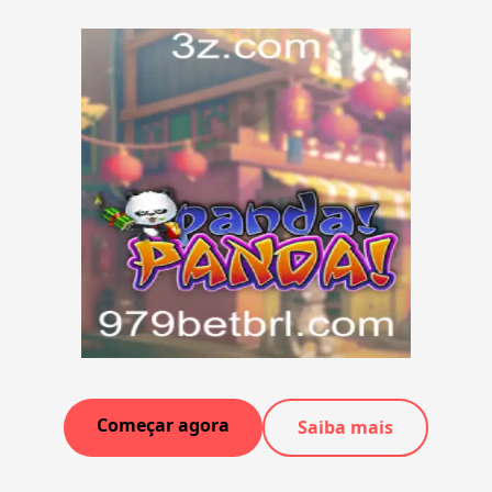
Começar agora
Saiba mais