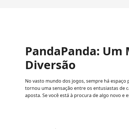
PandaPanda: Um M
Diversão
No vasto mundo dos jogos, sempre há espaço pa
tornou uma sensação entre os entusiastas de c
aposta. Se você está à procura de algo novo e 