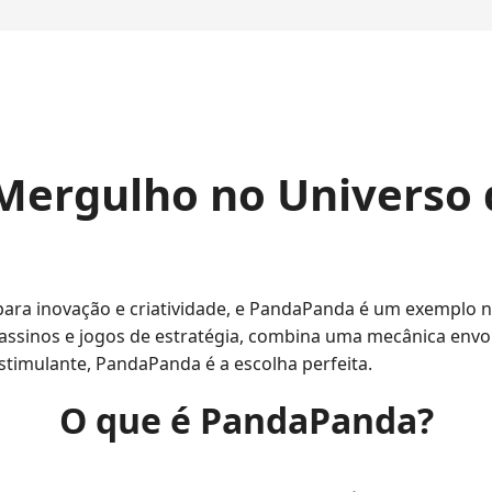
ergulho no Universo d
ra inovação e criatividade, e PandaPanda é um exemplo no
assinos e jogos de estratégia, combina uma mecânica envo
estimulante, PandaPanda é a escolha perfeita.
O que é PandaPanda?