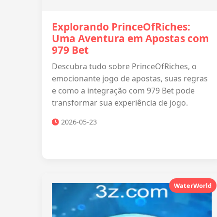
Explorando PrinceOfRiches:
Uma Aventura em Apostas com
979 Bet
Descubra tudo sobre PrinceOfRiches, o
emocionante jogo de apostas, suas regras
e como a integração com 979 Bet pode
transformar sua experiência de jogo.
2026-05-23
WaterWorld