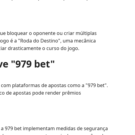
que bloquear o oponente ou criar múltiplas
jogo é a "Roda do Destino", uma mecânica
iar drasticamente o curso do jogo.
e "979 bet"
com plataformas de apostas como a "979 bet".
co de apostas pode render prêmios
mo a 979 bet implementam medidas de segurança