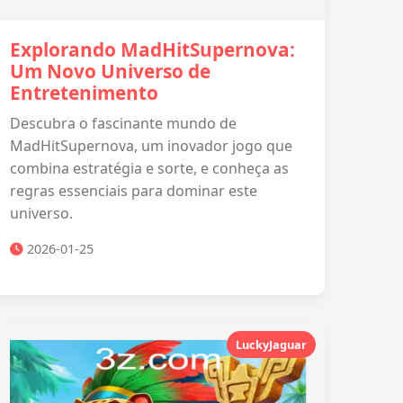
Explorando MadHitSupernova:
Um Novo Universo de
Entretenimento
Descubra o fascinante mundo de
MadHitSupernova, um inovador jogo que
combina estratégia e sorte, e conheça as
regras essenciais para dominar este
universo.
2026-01-25
LuckyJaguar