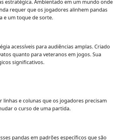
mas estratégica. Ambientado em um mundo onde
anda requer que os jogadores alinhem pandas
a e um toque de sorte.
gia acessíveis para audiências amplas. Criado
vatos quanto para veteranos em jogos. Sua
cos significativos.
r linhas e colunas que os jogadores precisam
udar o curso de uma partida.
esses pandas em padrões específicos que são